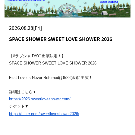
2026.08.28[Fri]
SPACE SHOWER SWEET LOVE SHOWER 2026
【#ラブシャ DAY1出演決定！】
SPACE SHOWER SWEET LOVE SHOWER 2026
First Love is Never Returnedは8/28(金)に出演！️
詳細はこちら▼
https://2026.sweetloveshower.
com/
チケット▼
https://l-tike.com/
sweetloveshower2026/