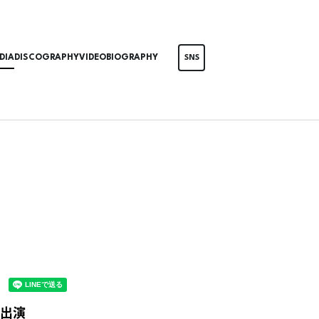
DIA
DISCOGRAPHY
VIDEO
BIOGRAPHY
SNS
ト出演