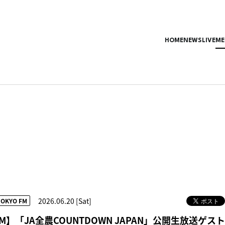
HOME
NEWS
LIVE
ME
2026.06.20 [Sat]
TOKYO FM
 FM】「JA全農COUNTDOWN JAPAN」公開生放送ゲス