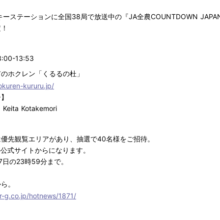
Mをキーステーションに全国38局で放送中の『
JA全農COUNTDOWN JA
定！
:00-13:53
市のホクレン「くるるの杜」
okuren-kururu.jp/
ー】
、Keita Kotakemori
は優先観覧エリアがあり、
抽選で40名様をご招待。
G'の公式サイトからになります。
7
日の
23
時59分まで。
から。
r-g.co.jp/hotnews/1871/