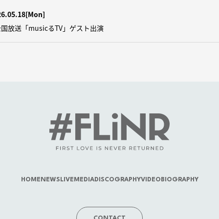
26.05.18
[Mon]
国放送「musicるTV」ゲスト出演
HOME
NEWS
LIVE
MEDIA
DISCOGRAPHY
VIDEO
BIOGRAPHY
CONTACT