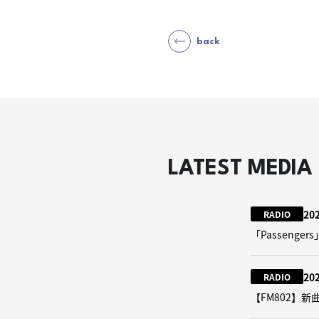
back
LATEST MEDIA
20
RADIO
「Passeng
20
RADIO
【FM802】新曲