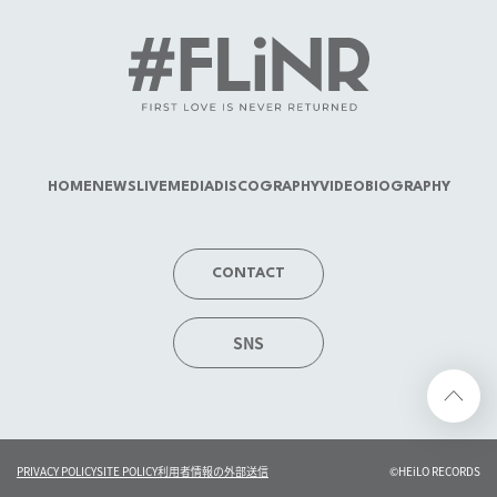
HOME
NEWS
LIVE
MEDIA
DISCOGRAPHY
VIDEO
BIOGRAPHY
CONTACT
SNS
PRIVACY POLICY
SITE POLICY
利用者情報の外部送信
©HEiLO RECORDS